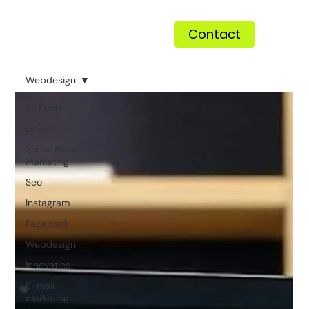
Contact
Webdesign
All Posts
LinkedIn
Social Media
Marketing
Seo
Instagram
Facebook
Webdesign
Innovaties
E-mail
marketing