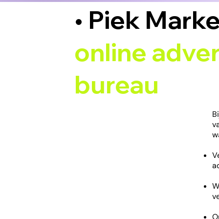
• Piek Marke
online adver
bureau
B
v
w
V
a
W
v
O