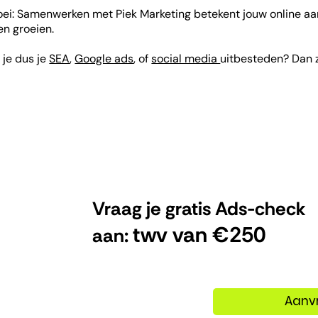
oei: Samenwerken met Piek Marketing betekent jouw online aan
en groeien.
 je dus je
SEA
,
Google ads
, of
social media
uitbesteden? Dan zi
Vraag je gratis Ads-check
twv van €250
aan:
Aanv