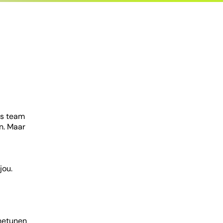
ns team
en. Maar
jou.
inetunen