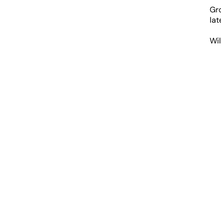
Gr
lat
Wil