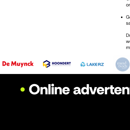
o
G
s
D
w
m
•
Online adverten
Nieuwe medewerkers, klanten, beke
adverteren. We hebben dit allemaa
weten we wat wel en niet werkt. 
maximale uit jouw budget halen. 