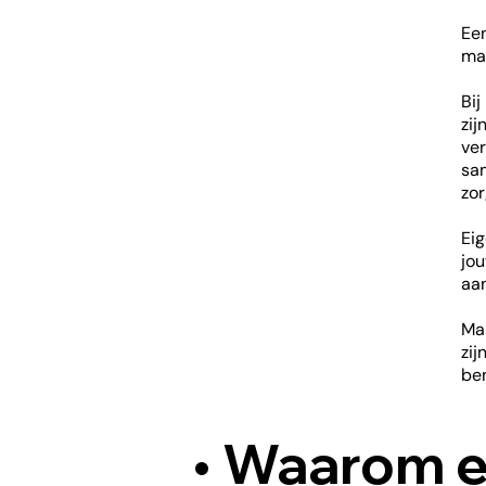
Een
mar
Bij
zij
ver
sam
zor
Eig
jo
aa
Ma
zij
ben
• Waarom e