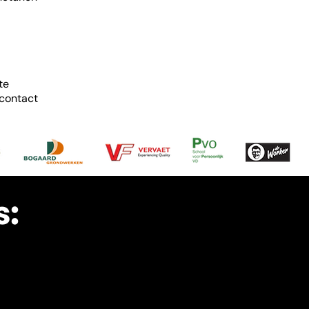
te
 contact
s: