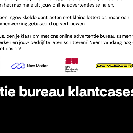
m het maximale uit jouw online advertenties te halen.
een ingewikkelde contracten met kleine lettertjes, maar een
amenwerking gebaseerd op vertrouwen.
us, ben je klaar om met ons online advertentie bureau samen 
erken en jouw bedrijf te laten schitteren? Neem vandaag nog
et ons op!
tie bureau klantcase
ndheid, leads, inschrijvingen: alles is mogelijk met online
l al voor klanten gerealiseerd. Dankzij deze ervaringen
Hierdoor kunnen we zeer effectief adverteren en het
Wil je weten wat dit concreet heeft opgeleverd? Bekijk dan