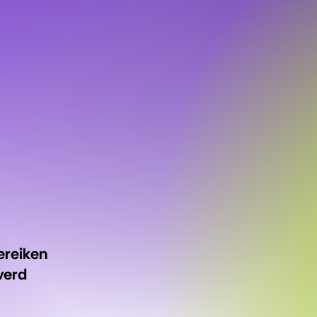
ereiken
verd