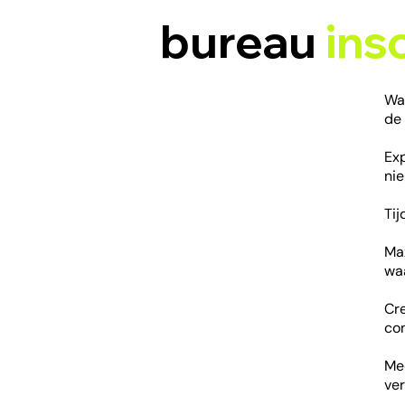
bureau
ins
Wa
de 
Ex
ni
Tij
Ma
waa
Cr
co
Mee
ver