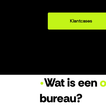
onze klantcases.
Klantcases
•
Wat is een
o
bureau?