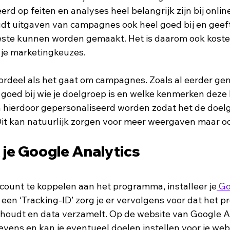
rd op feiten en analyses heel belangrijk zijn bij onlin
t uitgaven van campagnes ook heel goed bij en geeft
este kunnen worden gemaakt. Het is daarom ook koste
 je marketingkeuzes. 
oordeel als het gaat om campagnes. Zoals al eerder g
oed bij wie je doelgroep is en welke kenmerken deze h
ierdoor gepersonaliseerd worden zodat het de doelg
Dit kan natuurlijk zorgen voor meer weergaven maar o
 je Google Analytics
ount te koppelen aan het programma, installeer je
Go
 een ‘Tracking-ID’ zorg je er vervolgens voor dat het 
 houdt en data verzamelt. Op de website van Google Ana
evens en kan je eventueel doelen instellen voor je web