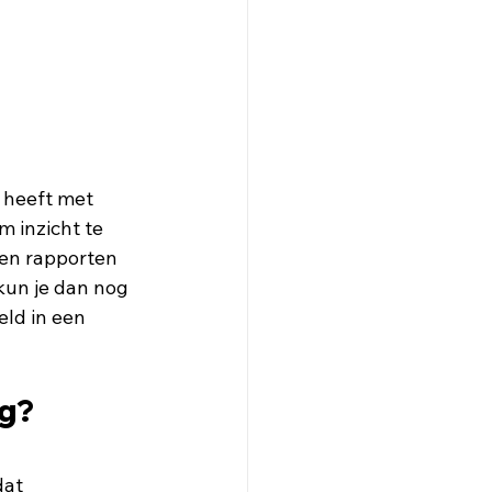
 heeft met 
 inzicht te 
 en rapporten 
 kun je dan nog 
ld in een 
ng?
at 