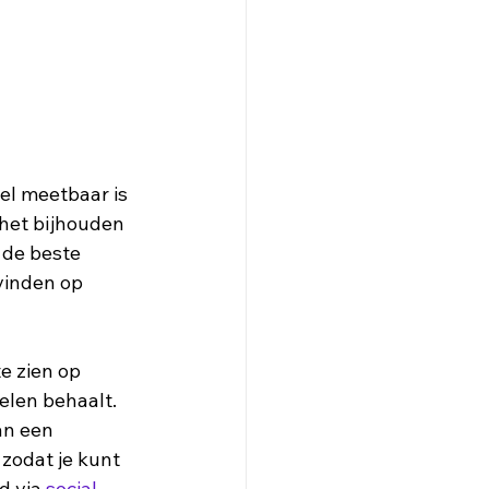
el meetbaar is 
 het bijhouden 
 de beste 
vinden op 
e zien op 
elen behaalt. 
n een 
zodat je kunt 
d via 
social 