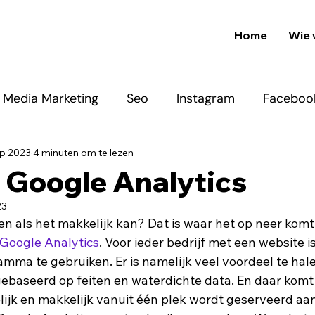
Home
Wie 
l Media Marketing
Seo
Instagram
Faceboo
ep 2023
4 minuten om te lezen
/ Google Ads
Google Analytics
23
n als het makkelijk kan? Dat is waar het op neer komt 
Google Analytics
. Voor ieder bedrijf met een website is
mma te gebruiken. Er is namelijk veel voordeel te hale
baseerd op feiten en waterdichte data. En daar komt b
ijk en makkelijk vanuit één plek wordt geserveerd aan 