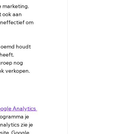
e marketing. 
 ook aan 
neffectief om 
enoemd houdt 
eeft. 
roep nog 
ok verkopen. 
ogle Analytics 
programma je 
lytics zie je 
site. Google 