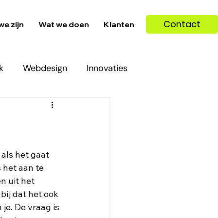
Contact
we zijn
Wat we doen
Klanten
k
Webdesign
Innovaties
als het gaat 
 het aan te 
n uit het 
ij dat het ook 
je. De vraag is 