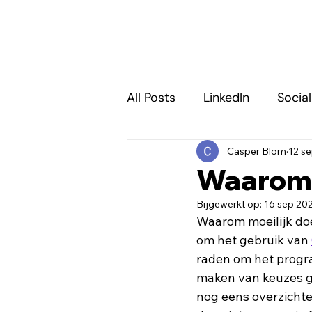
All Posts
LinkedIn
Socia
Casper Blom
12 s
E-mail marketing
SEA 
Waarom 
Bijgewerkt op:
16 sep 20
Waarom moeilijk doe
om het gebruik van 
raden om het progra
maken van keuzes ge
nog eens overzichtel