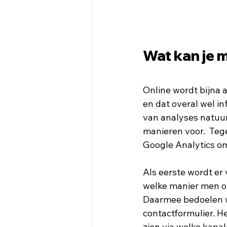
Wat kan je 
Online wordt bijna a
en dat overal wel inf
van analyses natuurl
manieren voor.  Teg
Google Analytics om
Als eerste wordt er 
welke manier men op
Daarmee bedoelen w
contactformulier. H
zien via welke kana