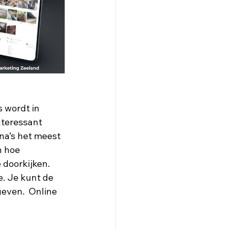
 wordt in 
nteressant 
ina’s het meest 
n hoe 
 doorkijken. 
e. Je kunt de 
geven.  Online 