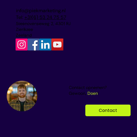
info@piekmarketing.nl
Tel:
+31(6) 53 24 75 57
Steenovenseweg 2, 4301 RJ
Zierikzee
Zeeland
Contact opnemen?
Gewoon,
Doen
!
Contact