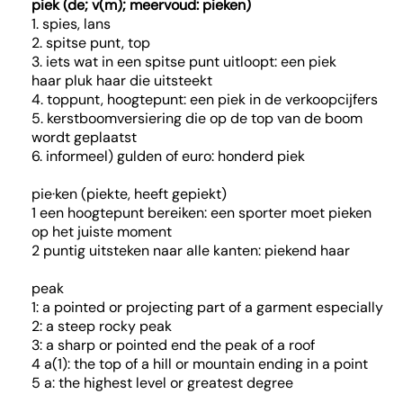
piek (de; v(m); meervoud: pieken)
1. spies, lans
2. spitse punt, top
3. iets wat in een spitse punt uitloopt: een piek
haar pluk haar die uitsteekt
4. toppunt, hoogtepunt: een piek in de verkoopcijfers
5. kerstboomversiering die op de top van de boom
wordt geplaatst
6. informeel) gulden of euro: honderd piek
pie·ken (piekte, heeft gepiekt)
1 een hoogtepunt bereiken: een sporter moet pieken
op het juiste moment
2 puntig uitsteken naar alle kanten: piekend haar
peak
1: a pointed or projecting part of a garment especially
2: a steep rocky peak
3: a sharp or pointed end the peak of a roof
4 a(1): the top of a hill or mountain ending in a point
5 a: the highest level or greatest degree