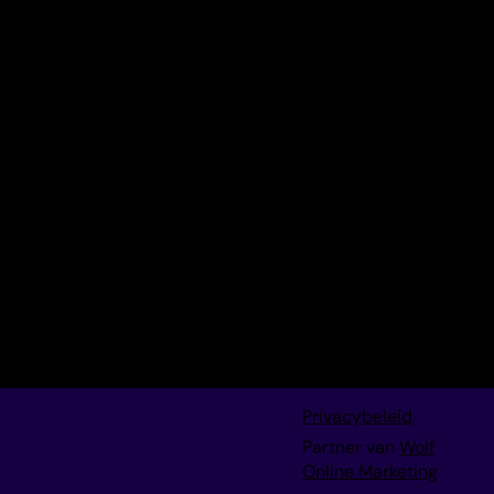
media campagne was voor ons heel goed. We zijn erg
tevreden!
Daan van de
velde
Marketingmanager Vervaet B.V.
Privacybeleid
Partner van
Wolf
Online Marketing