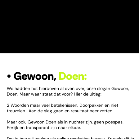
van der
C
Dr Worker
Schelde
Z
van 0 naar 800+ orders
Resultaat waar wij zelf
per maand
van moesten blozen
Een
• Gewoon,
Doen:
We hadden het hierboven al even over, onze slogan Gewoon,
Doen. Maar waar staat dat voor? Hier de uitleg:
2 Woorden maar veel betekenissen. Doorpakken en niet
treuzelen. Aan de slag gaan en resultaat neer zetten.
Maar ook, Gewoon Doen als in nuchter zijn, geen poespas.
Eerlijk en transparant zijn naar elkaar.
Dat is hoe wij werken als online marketing bureau. Spreekt dit je