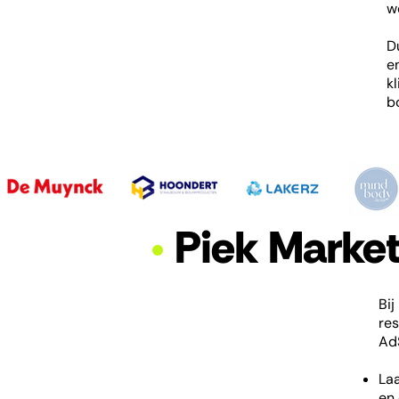
w
D
e
k
b
•
Piek Market
Bij
res
Ad
Laa
en 