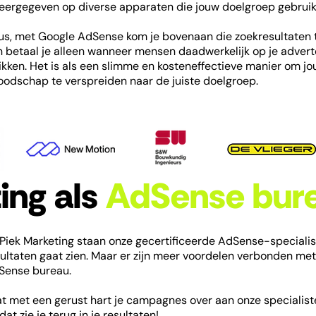
eergegeven op diverse apparaten die jouw doelgroep gebruik
us, met Google AdSense kom je bovenaan die zoekresultaten 
n betaal je alleen wanneer mensen daadwerkelijk op je advert
likken. Het is als een slimme en kosteneffectieve manier om j
oodschap te verspreiden naar de juiste doelgroep.
ing als
AdSense bur
 Piek Marketing staan onze gecertificeerde AdSense-specialist
ultaten gaat zien. Maar er zijn meer voordelen verbonden met
Sense bureau.
t met een gerust hart je campagnes over aan onze specialist
dat zie je terug in je resultaten!