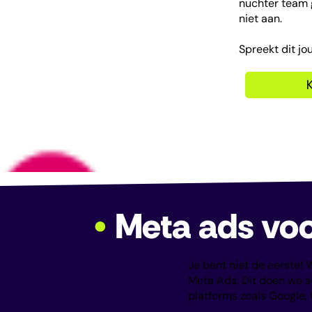
nuchter team 
niet aan.
Spreekt dit j
•
Meta
ads voo
Je bent niet de eerste!
Meta Ads. Dit doen we s
platforms zoals Google, t