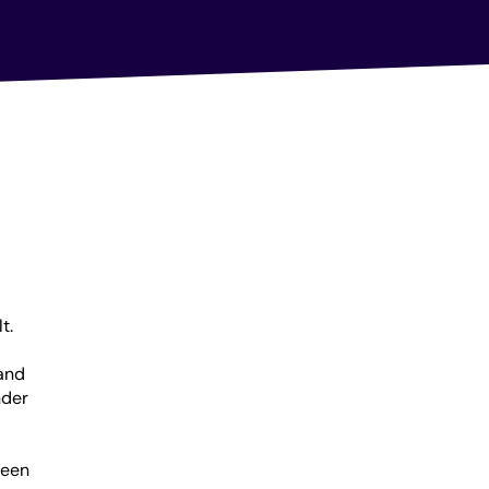
t.
and
nder
 een