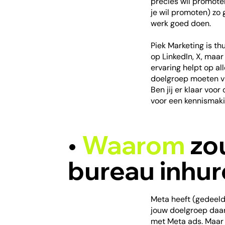
precies wil promote
je wil promoten) zo 
werk goed doen.
Piek Marketing is t
op LinkedIn, X, maa
ervaring helpt op al
doelgroep moeten v
Ben jij er klaar voo
voor een kennismak
•
Waarom
zo
bureau inhur
Meta heeft (gedeeld
jouw doelgroep daar 
met Meta ads. Maar z