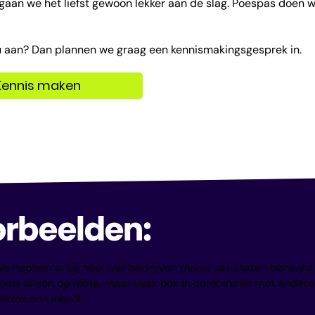
gaan we het liefst gewoon lekker aan de slag. Poespas doen 
ou aan? Dan plannen we graag een kennismakingsgesprek in.
Kennis maken
rbeelden:
 We hebben al bij heel wat bedrijven mooie resultaten behaald
oms alleen op Meta, maar vaak ook in combinatie met andere
iktok en LinkedIn.