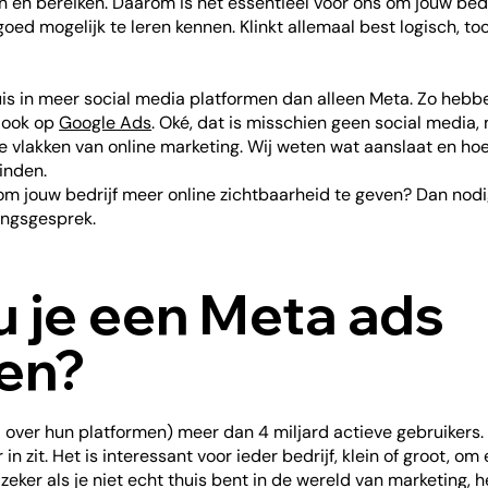
n en bereiken. Daarom is het essentieel voor ons om jouw bedr
goed mogelijk te leren kennen. Klinkt allemaal best logisch, t
huis in meer social media platformen dan alleen Meta. Zo hebb
r ook op
Google Ads
. Oké, dat is misschien geen social media,
le vlakken van online marketing. Wij weten wat aanslaat en hoe
inden.
r om jouw bedrijf meer online zichtbaarheid te geven? Dan nodi
ingsgesprek.
u je een Meta ads
en?
 over hun platformen) meer dan 4 miljard actieve gebruikers.
in zit. Het is interessant voor ieder bedrijf, klein of groot, o
eker als je niet echt thuis bent in de wereld van marketing, 