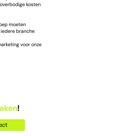
n overbodige kosten
roep moeten
e iedere branche
 marketing voor onze
aken
!
act