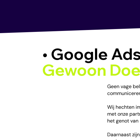
• Google Ads
Gewoon Do
Geen vage bel
communiceren. 
Wij hechten 
met onze part
het genot van 
Daarnaast zij