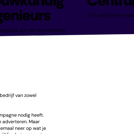
uwkundig
Centr
genieurs
321 Leads in een maa
lengstuk zijn van de marketing.
edrijf van zowel
ampagne nodig heeft.
e adverteren. Maar
lemaal neer op wat je