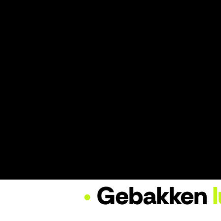
Ecosloop
Van een idee naar een identiteit
•
Gebakken