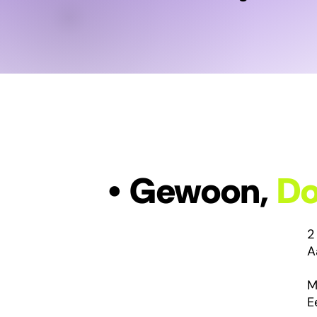
• Gewoon,
Do
2
A
M
E