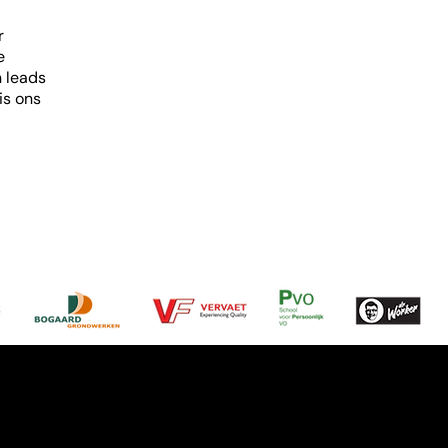
r
e
n leads
is ons