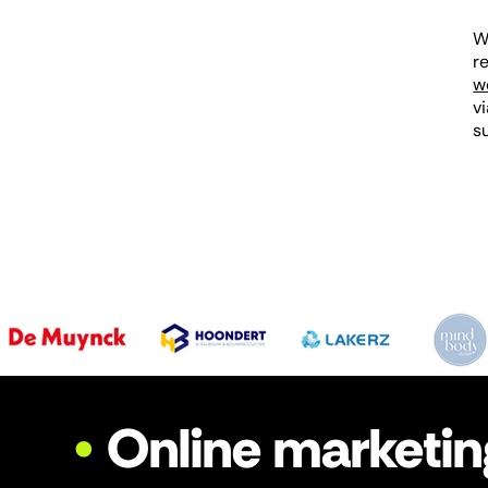
W
r
w
v
s
•
Online marketin