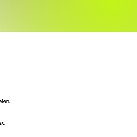
elen.
s.