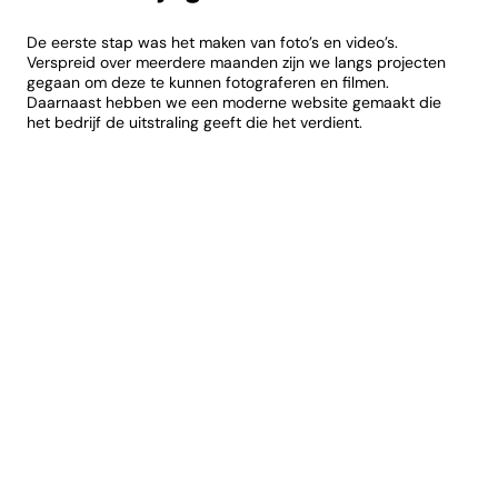
De eerste stap was het maken van foto’s en video’s.
Verspreid over meerdere maanden zijn we langs projecten
gegaan om deze te kunnen fotograferen en filmen.
Daarnaast hebben we een moderne website gemaakt die
het bedrijf de uitstraling geeft die het verdient.
•
Het resultaat:
Daarvoor laten we eigenaar Johan aan het woord:
“De samenwerking was in 1 woord super. Jullie waren heel flexibel
en keken naar wat paste bij ons bedrijf. Daarnaast hadden we
vanaf het begin gelijk prettig contact en het resultaat is zelfs
boven verwachting.”
Ja, van zulke mooie woorden moesten wij zelfs een beetje blozen.