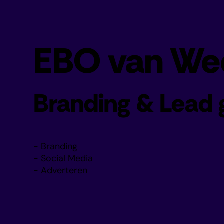
EBO van We
Branding & Lead 
- Branding
- Social Media
- Adverteren