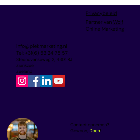
SEA in 2025: hoe blijf je voorop in
Privacybeleid
Google Ads & YouTube?
Partner van
Wolf
Online Marketing
info@piekmarketing.nl
Tel:
+31(6) 53 24 75 57
Steenovenseweg 2, 4301 RJ
Zierikzee
Zeeland
Contact opnemen?
Gewoon,
Doen
!