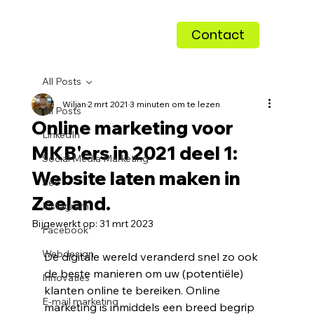
Contact
All Posts
Wiljan
2 mrt 2021
3 minuten om te lezen
All Posts
Online marketing voor
LinkedIn
MKB'ers in 2021 deel 1:
Social Media Marketing
Website laten maken in
Seo
Zeeland.
Instagram
Bijgewerkt op:
31 mrt 2023
Facebook
Webdesign
De digitale wereld veranderd snel zo ook 
de beste manieren om uw (potentiële) 
Innovaties
klanten online te bereiken. Online 
E-mail marketing
marketing is inmiddels een breed begrip 