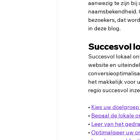
aanwezig te zijn bij
naamsbekendheid. O
bezoekers, dat word
in deze blog.
Succesvol l
Succesvol lokaal on
website en uiteinde
conversieoptimalisa
het makkelijk voor u
regio succesvol inze
• 
Kies uw doelgroep 
• 
Bepaal de lokale o
• 
Leer van het gedr
• 
Optimaliseer uw on