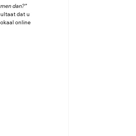
rmen dan?” 
ultaat dat u 
lokaal online 