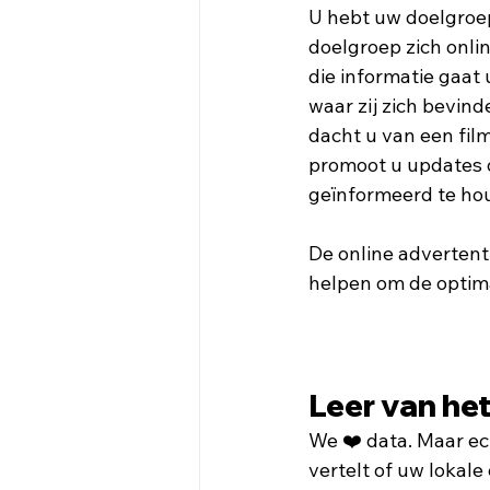
U hebt uw doelgroe
doelgroep zich onli
die informatie gaat 
waar zij zich bevind
dacht u van een film
promoot u updates o
geïnformeerd te ho
De online advertenti
helpen om de optimal
Leer van he
We ❤️ data. Maar ec
vertelt of uw lokal