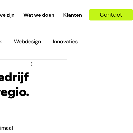
Contact
we zijn
Wat we doen
Klanten
k
Webdesign
Innovaties
drijf
egio.
imaal 