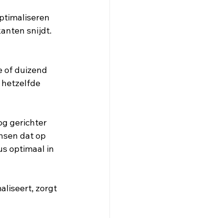
ptimaliseren 
nten snijdt. 
e of duizend 
 hetzelfde 
og gerichter 
nsen dat op 
s optimaal in 
liseert, zorgt 