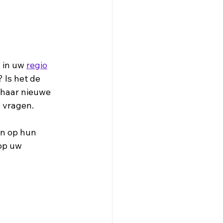
 in uw 
regio
 Is het de 
 haar nieuwe 
 vragen. 
en op hun 
op uw 