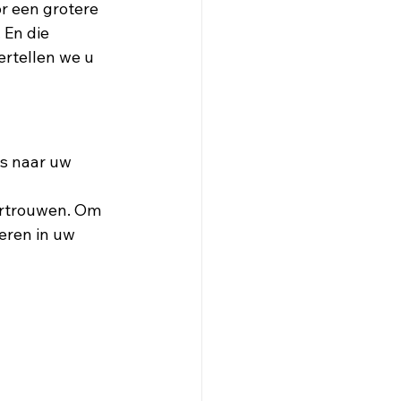
r een grotere 
. En die 
rtellen we u 
s naar uw 
ertrouwen. Om 
eren in uw 