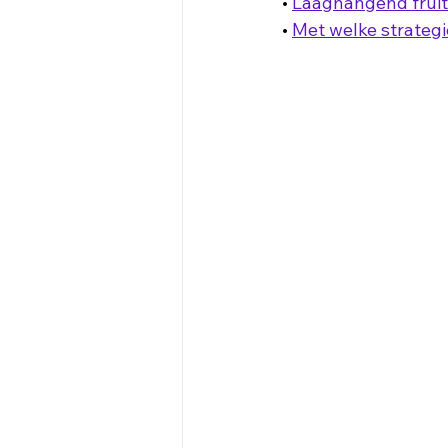
• 
Laaghangend fruit
• 
Met welke strategi