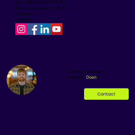
info@piekmarketing.nl
Tel:
+31(6) 53 24 75 57
Steenovenseweg 2, 4301 RJ
Zierikzee
Zeeland
Contact opnemen?
Gewoon,
Doen
!
Contact