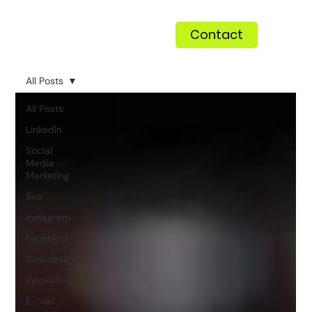
Contact
All Posts
All Posts
LinkedIn
Social
Media
Marketing
Seo
Instagram
Facebook
Webdesign
Innovaties
E-mail