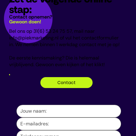
stap:
Contact opnemen?
Gewoon doen!
Bel ons op 31(6) 53 24 75 57, mail naar
info@piekmarketing.nl
of vul het contactformulier
in. We nemen binnen 1 werkdag contact met je op!
De eerste kennismaking? Die is helemaal
vrijblijvend. Gewoon even kijken of het klikt!
Contact