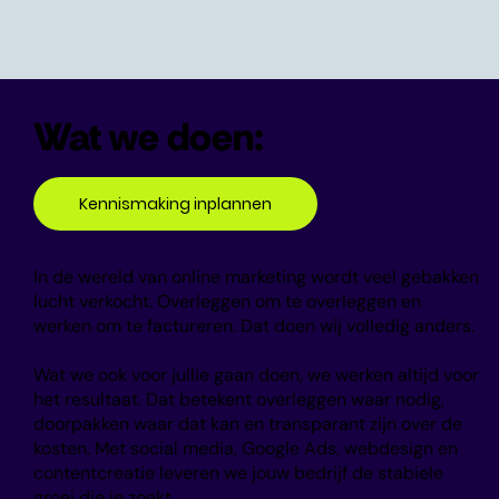
Wat we doen:
Kennismaking inplannen
In de wereld van online marketing wordt veel gebakken
lucht verkocht. Overleggen om te overleggen en
werken om te factureren. Dat doen wij volledig anders.
Wat we ook voor jullie gaan doen, we werken altijd voor
het resultaat. Dat betekent overleggen waar nodig,
doorpakken waar dat kan en transparant zijn over de
kosten. Met social media, Google Ads, webdesign en
contentcreatie leveren we jouw bedrijf de stabiele
groei die je zoekt.