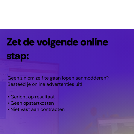
Zet de volgende online
stap:
Geen zin om zelf te gaan lopen aanmodderen?
Besteed je online advertenties uit!
• Gericht op resultaat
• Geen opstartkosten
• Niet vast aan contracten