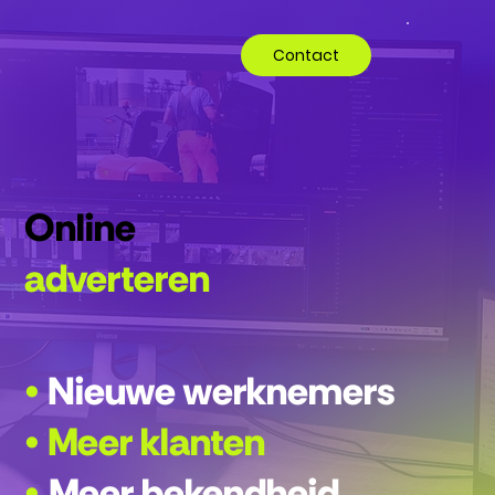
Contact
Online
adverteren
•
Nieuwe werknemers
• Meer klanten
•
Meer bekendheid