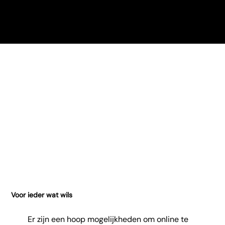
Expertise
B
van 0 naar 800+ orders
per maand
Centrum
g
321 Leads in een maand
Het
tijd
de 
Voor ieder wat wils
Er zijn een hoop mogelijkheden om online te