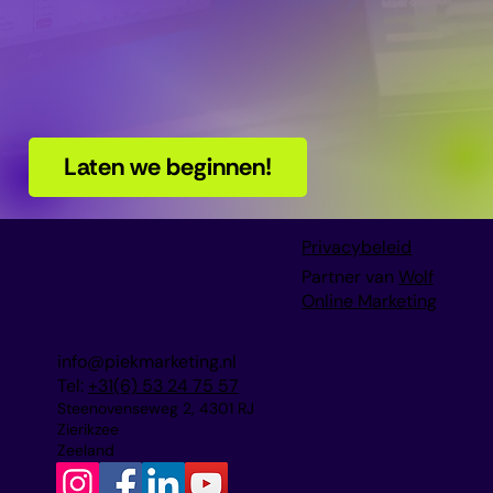
Laten we beginnen!
Privacybeleid
Partner van
Wolf
Online Marketing
info@piekmarketing.nl
Tel:
+31(6) 53 24 75 57
Steenovenseweg 2, 4301 RJ
Zierikzee
Zeeland