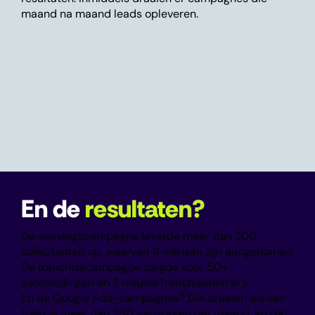
maand na maand leads opleveren.
En de
resultaten?
De wervingscampagne leverde meer dan 200
sollicitanten op, waarvan 11 mensen zijn aangenomen.
De franchisecampagne zorgde voor 50+
aanmeldingen en 3 nieuwe franchisenemers.
En de Google Ads-campagnes? Die draaien als een
trein — meer dan 250 aanvragen per maand, en dat