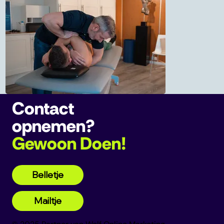
Contact
opnemen?
Gewoon Doen!
Belletje
Mailtje