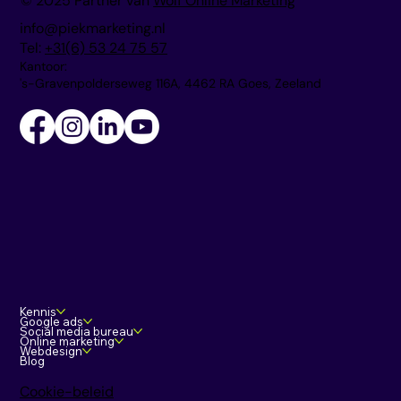
© 2025 Partner van
Wolf Online Marketing
info@piekmarketing.nl
Tel:
+31(6) 53 24 75 57
Kantoor:
's-Gravenpolderseweg 116A, 4462 RA Goes, Zeeland
Kennis
Google ads
Social media bureau
Online marketing
Webdesign
Blog
Cookie-beleid