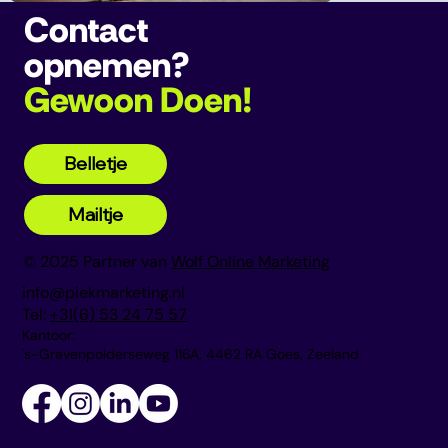
Contact
opnemen?
Gewoon Doen!
Belletje
Mailtje
© 2025 Partner van
Wolf Online Marketing
info@piekmarketing.nl
Tel:
+31(6) 53 24 75 57
Kantoor:
's-Gravenpolderseweg 116A, 4462 RA Goes, Zeeland