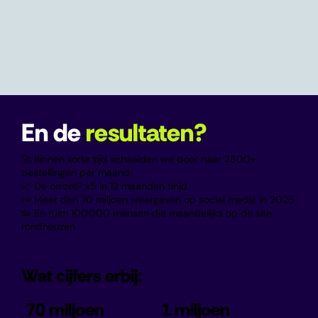
En de
resultaten?
🚀 Binnen korte tijd schaalden we door naar 2500+
bestellingen per maand
📈 De omzet? x5 in 12 maanden tinjd
👀 Meer dan 70 miljoen weergaven op social media in 2025
👟 En ruim 100.000 mensen die maandelijks op de site
rondneuzen
Wat cijfers erbij:
70 miljoen
1 miljoen