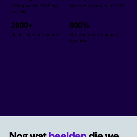
Weergaven in 2025 op
Website bezoekers in 2025
socials
2500+
500%
Bestellingen per maand
Groei van omzet binnen 12
maanden
Nog wat
beelden
die we