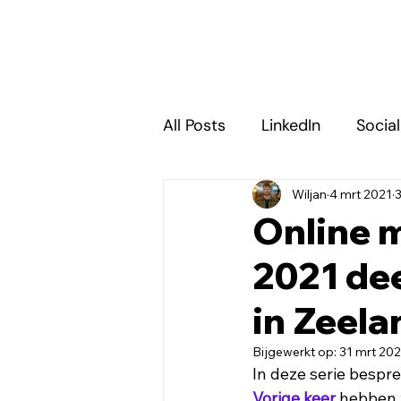
All Posts
LinkedIn
Socia
Wiljan
4 mrt 2021
3
E-mail marketing
SEA 
Online m
2021 dee
in Zeela
Bijgewerkt op:
31 mrt 20
In deze serie bespr
Vorige keer
hebben 