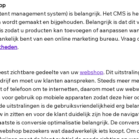
op
ntent management system) is belangrijk. Het CMS is h
in wordt gemaakt en bijgehouden. Belangrijk is dat dit v
 is zodat u producten kan toevoegen of aanpassen wanne
hankelijk bent van een online marketing bureau. Vraag 
kheden
.
eest zichtbare gedeelte van uw 
webshop
. Dit uitstrali
edrijf en moet uw klanten aanspreken. Steeds meer m
t of telefoon om te internetten, daarom moet uw webw
n voor gebruik op mobiele apparaten zodat deze hier o
de uitstralingen is de gebruiksvriendelijkheid erg belan
in zitten en voor de klant duidelijk zijn hoe de navigat
aatste is conversie optimalisatie belangrijk. De conversi
ebshop bezoekers wat daadwerkelijk iets koopt. Om d