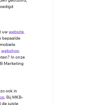
rden gestuurd, 
oedigd 
t uw 
website 
p bepaalde 
 mobiele 
 
webshop
. 
ten? In onze 
KB Marketing 
 zo ook in 
op
. Bij MKB-
de juiste 