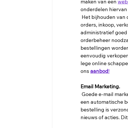
maken van een 
web
onderdelen hiervan 
 Het bijhouden van de administratie is belangrijk voor een webshop. Allerlei zaken als 
orders, inkoop, ver
administratief goed 
orderbeheer noodzake
bestellingen worden
eenvoudig verkopen
lege online schappe
ons 
aanbod
!
Email Marketing.
 Goede e-mail marketing is noodzakelijk om uw klanten optimaal te bedienen zo moet er 
een automatische b
bestelling is verz
nieuws of acties. Di