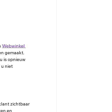
 
Webwinkel 
n gemaakt. 
u is opnieuw 
u niet 
lant zichtbaar 
ten en 