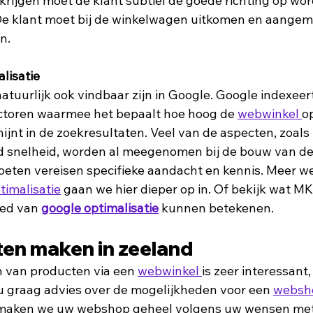
 krijgen moet de klant subtiel de goede richting op wo
 De klant moet bij de winkelwagen uitkomen en aangem
n. 
lisatie
uurlijk ook vindbaar zijn in Google. Google indexeer
ctoren waarmee het bepaalt hoe hoog de 
webwinkel 
o
jnt in de zoekresultaten. Veel van de aspecten, zoals
ad snelheid, worden al meegenomen bij de bouw van de
ten vereisen specifieke aandacht en kennis. Meer we
timalisatie
 gaan we hier dieper op in. Of bekijk wat M
ed van 
google optimalisatie
 kunnen betekenen. 
en maken in zeeland
 van producten via een 
webwinkel 
is zeer interessant,
 graag advies over de mogelijkheden voor een 
websh
maken we uw webshop geheel volgens uw wensen met 