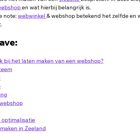
ebshop 
en wat hierbij belangrijk is. 
 note: 
webwinkel 
& webshop betekend het zelfde en 
.
ave:
jk bij het laten maken van een webshop?
steem
l
e
ing
 webshop
optimalisatie
maken in Zeeland