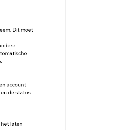
andere 
utomatische 
. 
een account 
en de status 