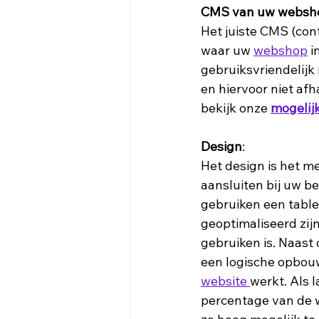
CMS van uw websh
Het juiste CMS (co
waar uw 
webshop
 
gebruiksvriendelijk
en hiervoor niet af
bekijk onze 
mogelij
Design
:
Het design is het m
aansluiten bij uw b
gebruiken een table
geoptimaliseerd zij
gebruiken is. Naast 
een logische opbouw 
website 
werkt. Als l
percentage van de w