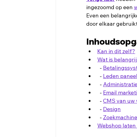
ingezoomd op een 
w
Even een belangrijke
door elkaar gebruikt
Inhoudsopg
Kan in dit zelf?
Wat is belangri
  - 
Betalingssy
  - 
Leden panee
  - 
Administrati
  - 
Email market
  - 
CMS van uw
  - 
Design
  - 
Zoekmachine 
Webshop laten 