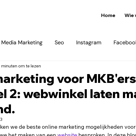
Home
Wie 
l Media Marketing
Seo
Instagram
Faceboo
 minuten om te lezen
/ Google Ads
arketing voor MKB'ers
l 2: webwinkel laten 
nd.
23
eken we de beste online marketing mogelijkheden voo
we het maken van een 
website 
besproken. In deze blo