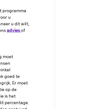
et programma 
oor u 
er u dit wilt, 
ons 
advies
of 
ng moet 
ensen 
inkel 
ok goed te 
grijk. Er moet 
ie op de 
e is het 
it percentage 