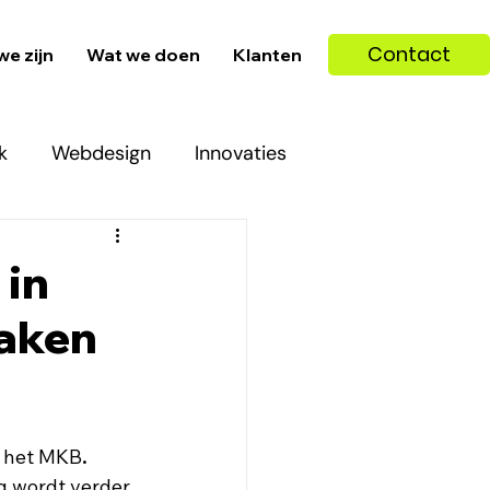
Contact
we zijn
Wat we doen
Klanten
k
Webdesign
Innovaties
 in
maken
r het MKB
. 
g wordt verder 