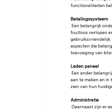
functionaliteiten bel
Betalingssysteem
 Een belangrijk onderdeel van een webshop is natuurlijk het betalingssysteem. Dit moet 
foutloos verlopen en
gebruiksvriendelijk 
aspecten die belang
toevoeging van btw 
Leden paneel
 Een ander belangri
aan te maken en in t
zien van hun huidige
Administratie
 Daarnaast zijn er een aantal belangrijke administratieve functionaliteit bij het laten 