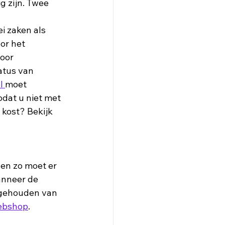
g zijn. Twee 
or het 
oor 
atus van 
l 
moet 
dat u niet met 
kost? Bekijk 
nneer de 
 gehouden van 
ebshop
.